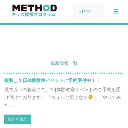
内
JP
容
を
ス
キ
ッ
プ
最新情報一覧
複製＿１日体験教室イベントご予約受付中！！
現在以下の教室にて、1日体験教室イベントのご予約を受
け付けております！ 「ちょっと気になる
」「やってみ
た ...
続きを読む