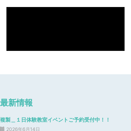
最新情報
複製＿１日体験教室イベントご予約受付中！！
2026年6月14日