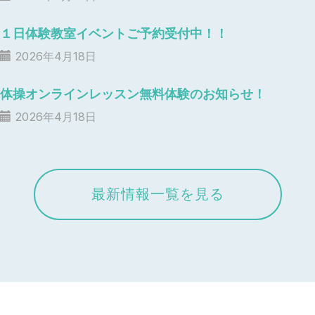
１日体験教室イベントご予約受付中！！
2026年4月18日
体操オンラインレッスン無料体験のお知らせ！
2026年4月18日
最新情報一覧を見る