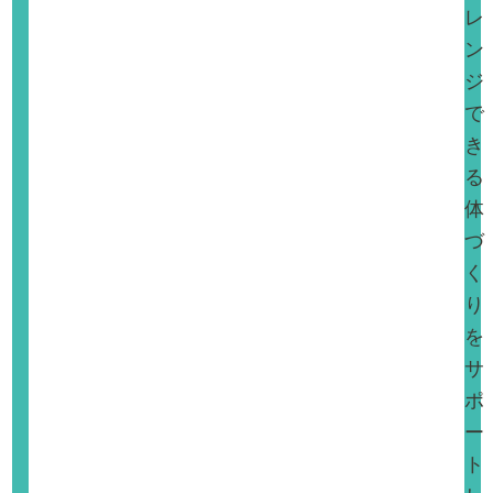
レ
ン
ジ
で
き
る
体
づ
く
り
を
サ
ポ
ー
ト