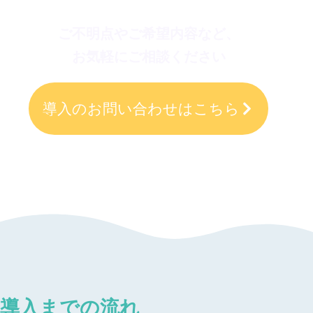
体操教室導入の課題を、
METHODキッズ体操プログラム
が解決します