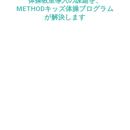
体操プログラムでは、
園児が夢中になる
「楽しく運動神経が育つプロ
グラム」を提供しています。
近年、文部科学省の「体力・運動能力調査」で
指摘される子どもたちの体力低下や、ゲーム機
の普及による運動不足が課題となっています。
METHODキッズ体操プログラムでは、体操経験
豊富な講師陣を派遣し、基礎体力の向上と、多
様なスポーツに順応できる身体能力を養いま
す。
園のカリキュラムが充実し、自園の発展につな
げることもできます。