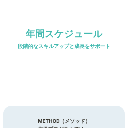
年間スケジュール
段階的なスキルアップと成長をサポート