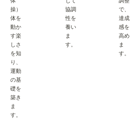
体
じて
調整
操）
協調
で、
体を
性を
達成
動か
養い
感を
す楽
ま
高め
しさ
す。
ま
を知
す。
り、
運動
の基
礎を
築き
ま
す。