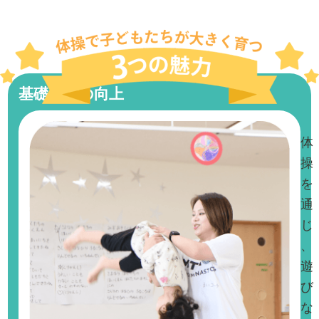
基礎体力の向上
体
操
を
通
じ
、
遊
び
な