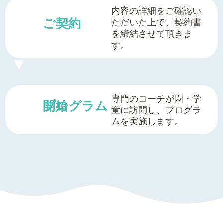
導入までの流れ
以下ボタンよりお気軽
にお問い合わせくださ
い。
お問い合わせ
お問い合わ
せはこちら
▼
詳細な内容やいただい
ご説明​
たご質問についてご説
頂
明させて
きます。
▼