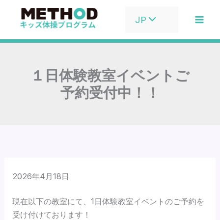
内
JP
容
を
ス
キ
１日体験教室イベントご
ッ
プ
予約受付中！！
2026年4月18日
現在以下の教室にて、1日体験教室イベントのご予約を
受け付けております！